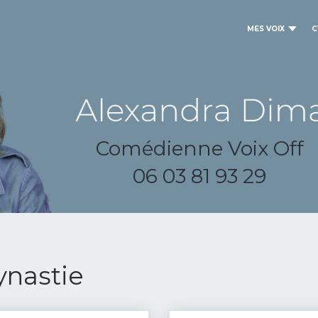
MES VOIX
C
Comédienne Voix Off
06 03 81 93 29
nastie