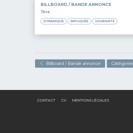
BILLBOARD / BANDE ANNONCE
Téva
DYNAMIQUE
IMPLIQUÉE
SOURIANTE
Billboard / Bande annonce
Catégories
CONTACT
CV
MENTIONS LÉGALES