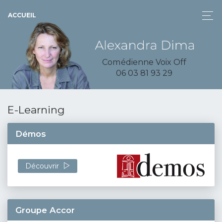
ACCUEIL
Comédienne Voix Off
06 03 81 93 29
E-Learning
Démos
Découvrir
Groupe Accor