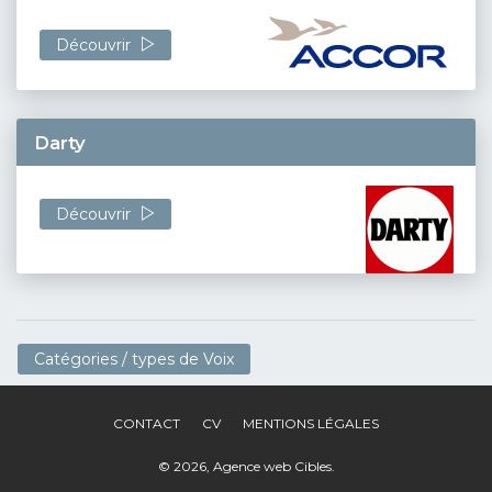
Découvrir
Darty
Découvrir
Catégories / types de Voix
CONTACT
CV
MENTIONS LÉGALES
© 2026,
Agence web Cibles
.