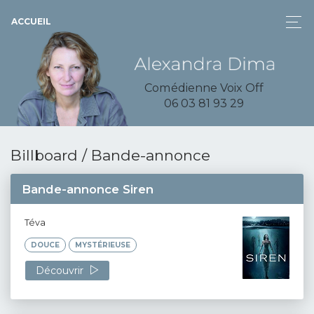
ACCUEIL
Comédienne Voix Off
06 03 81 93 29
Billboard / Bande-annonce
Bande-annonce Siren
Téva
DOUCE
MYSTÉRIEUSE
Découvrir