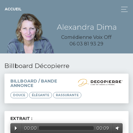
ACCUEIL
Comédienne Voix Off
06 03 81 93 29
Billboard Décopierre
BILLBOARD / BANDE
ANNONCE
DOUCE
ÉLÉGANTE
RASSURANTE
EXTRAIT :
00:00
00:09