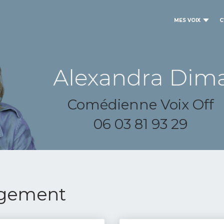
MES VOIX
C
Comédienne Voix Off
06 03 81 93 29
logement