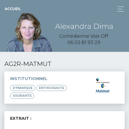
ACCUEIL
Comédienne Voix Off
06 03 81 93 29
AG2R-MATMUT
INSTITUTIONNEL
DYNAMIQUE
ENTHOUSIASTE
SOURIANTE
EXTRAIT :