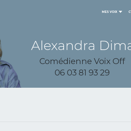
MES VOIX
C
Comédienne Voix Off
06 03 81 93 29