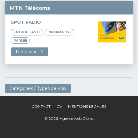
MTN Télécoms
SPOT RADIO
ENTHOUSIASTE
INFORMATIVE
PARLÉE
Découvrir
Catégories / Types de Voix
CONTACT
CV
MENTIONS LÉGALES
© 2026,
Agence web Cibles
.