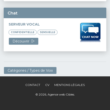
Chat
SERVEUR VOCAL
CONFIDENTIELLE
SENSUELLE
Découvrir
Catégories / Types de Voix
CONTACT
CV
MENTIONS LÉGALES
© 2026,
Agence web Cibles
.