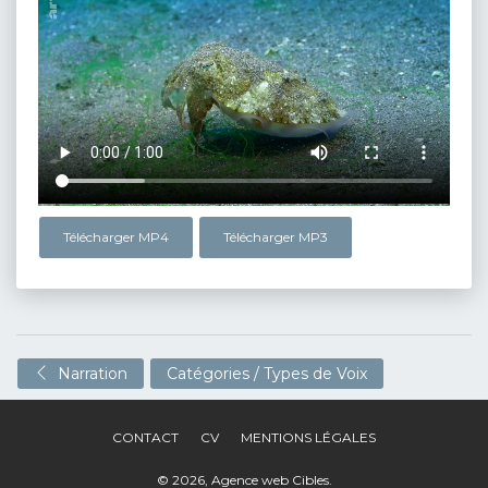
Télécharger MP4
Télécharger MP3
Narration
Catégories / Types de Voix
CONTACT
CV
MENTIONS LÉGALES
© 2026,
Agence web Cibles
.