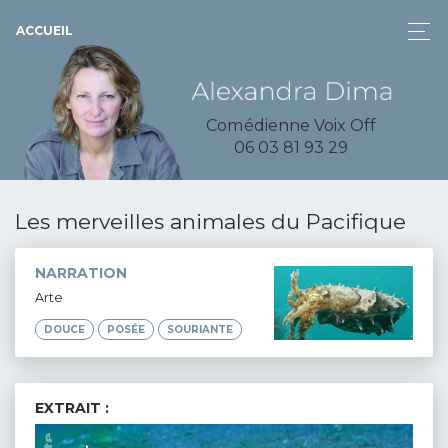
ACCUEIL
Comédienne Voix Off
06 03 81 93 29
Les merveilles animales du Pacifique
NARRATION
Arte
DOUCE
POSÉE
SOURIANTE
EXTRAIT :