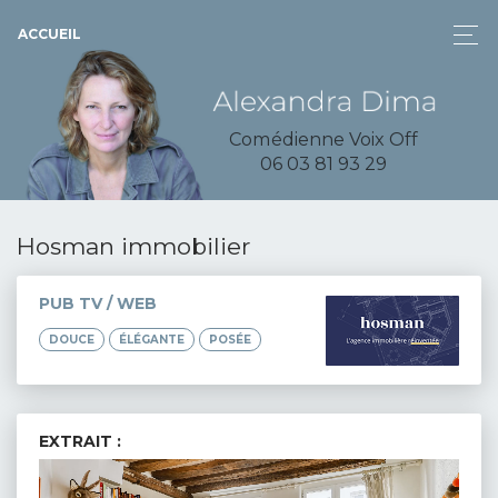
ACCUEIL
Comédienne Voix Off
06 03 81 93 29
Hosman immobilier
PUB TV / WEB
DOUCE
ÉLÉGANTE
POSÉE
EXTRAIT :