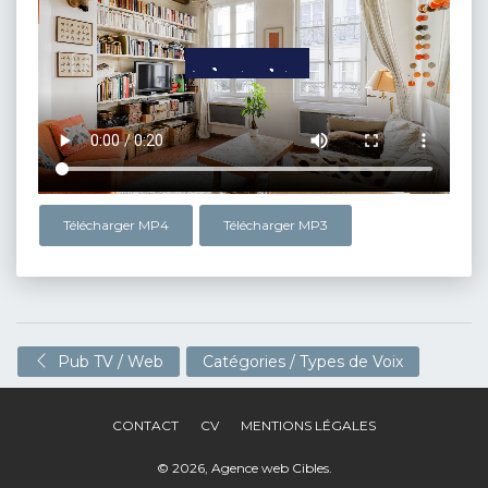
Télécharger MP4
Télécharger MP3
Pub TV / Web
Catégories / Types de Voix
CONTACT
CV
MENTIONS LÉGALES
© 2026,
Agence web Cibles
.