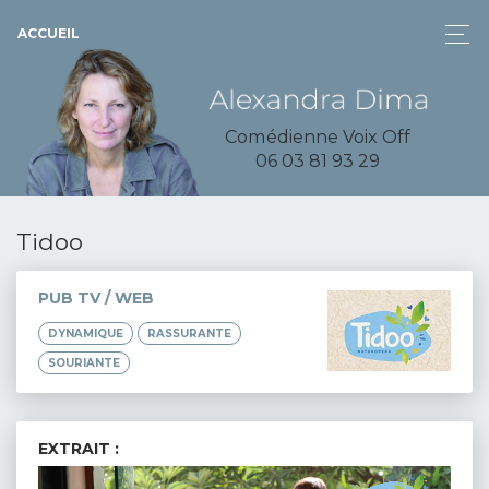
ACCUEIL
Comédienne Voix Off
06 03 81 93 29
Tidoo
PUB TV / WEB
DYNAMIQUE
RASSURANTE
SOURIANTE
EXTRAIT :