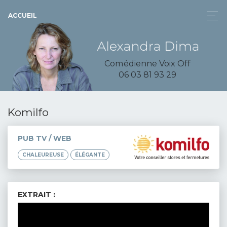
ACCUEIL
Comédienne Voix Off
06 03 81 93 29
Komilfo
PUB TV / WEB
CHALEUREUSE
ÉLÉGANTE
EXTRAIT :