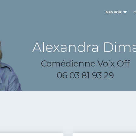
MES VOIX
C
Comédienne Voix Off
06 03 81 93 29