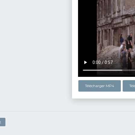
Télécharger MP4
Té
x