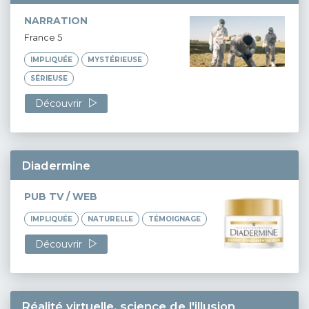
NARRATION
France 5
IMPLIQUÉE
MYSTÉRIEUSE
SÉRIEUSE
Découvrir
Diadermine
PUB TV / WEB
IMPLIQUÉE
NATURELLE
TÉMOIGNAGE
Découvrir
Réalité virtuelle, science de l'illusion