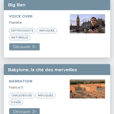
Big Ben
VOICE OVER
Planète
ENTHOUSIASTE
IMPLIQUÉE
NATURELLE
Découvrir
Babylone, la cité des merveilles
NARRATION
France 5
CHALEUREUSE
IMPLIQUÉE
POSÉE
Découvrir