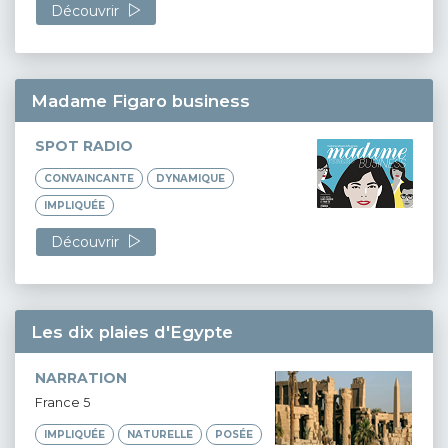
Découvrir
Madame Figaro business
SPOT RADIO
CONVAINCANTE
DYNAMIQUE
IMPLIQUÉE
Découvrir
Les dix plaies d'Egypte
NARRATION
France 5
IMPLIQUÉE
NATURELLE
POSÉE