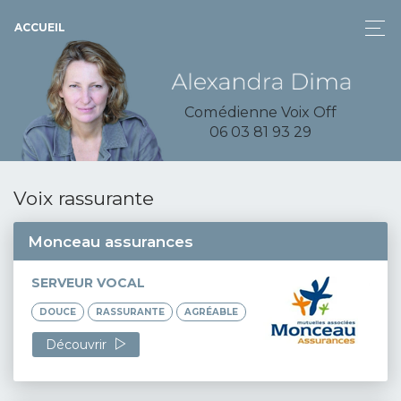
ACCUEIL
Comédienne Voix Off
06 03 81 93 29
Voix rassurante
Monceau assurances
SERVEUR VOCAL
DOUCE
RASSURANTE
AGRÉABLE
Découvrir