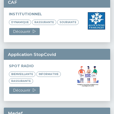
CAF
INSTITUTIONNEL
DYNAMIQUE
RASSURANTE
SOURIANTE
Découvrir
Application StopCovid
SPOT RADIO
BIENVEILLANTE
INFORMATIVE
RASSURANTE
Découvrir
Medef