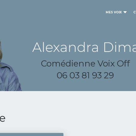
MES VOIX
C
Comédienne Voix Off
06 03 81 93 29
le