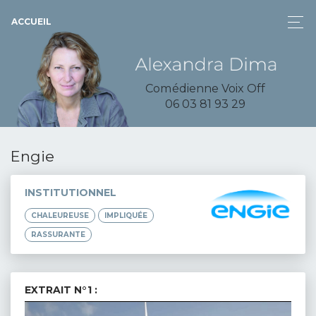
ACCUEIL
Comédienne Voix Off
06 03 81 93 29
Engie
INSTITUTIONNEL
CHALEUREUSE
IMPLIQUÉE
RASSURANTE
EXTRAIT N°1 :